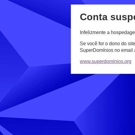
Conta susp
Infelizmente a hospedage
Se você for o dono do sit
SuperDomínios no email
www.superdominios.org